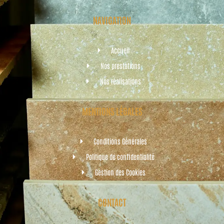
NAVIGATION
Accueil
Nos prestations
Nos réalisations
MENTIONS LÉGALES
Conditions Générales
Politique de confidentialité
Gestion des Cookies
CONTACT