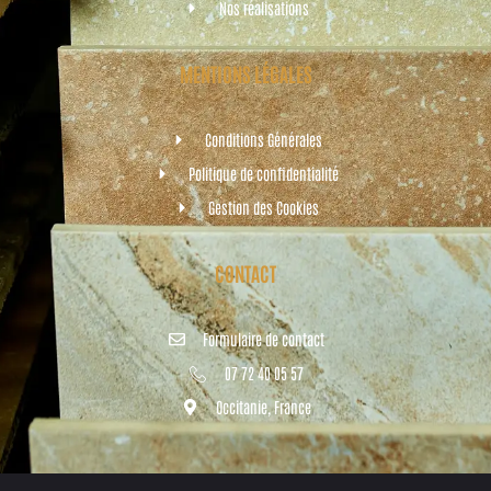
Nos réalisations
MENTIONS LÉGALES
Conditions Générales
Politique de confidentialité
Gestion des Cookies
CONTACT
Formulaire de contact
07 72 40 05 57
Occitanie, France